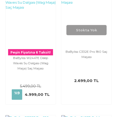
Stokta Yok
BaByliss C332E Pro 180 Saç
Peşin Fiyatına 6 Taksit!
Maşası
BaByliss W2447E Deep
Waves Su Dalgası (Wag
Maşa) Saç Maşası
2.699,00 TL
5.499,00 TL
%9
4.999,00 TL