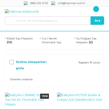
0850 255 13 93
info@hakman.com.tr
Ara
Klasik Saç Maşaları
Curl Secret
Su Dalgası Saç
(13)
Otomatik Saç
Maşaları
(2)
Maşaları
(4)
Stokta olmayanları
Toplam 19 ürün
gizle
YENI