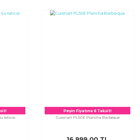
sit!
Peşin Fiyatına 6 Taksit!
 Isıtıcısı
Cuisinart PL50E Plancha Barbeque
L
16.999,00 TL