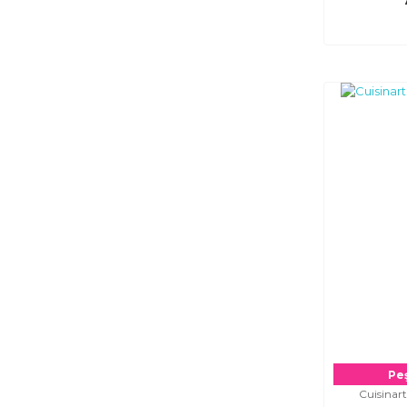
Peş
Cuisinar