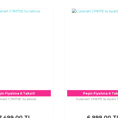
in Fiyatına 6 Taksit!
Peşin Fiyatına 6 Tak
inart CTK17SE Su Isıtıcısı
Cuisinart CPK17E Isı Ayarlı Su
7.499,00 TL
6.999,00 T