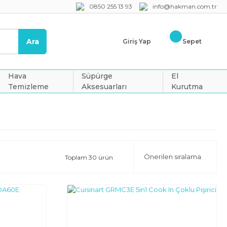
0850 255 13 93
info@hakman.com.tr
Ara
Giriş Yap
Sepet
Hava
Süpürge
El
Temizleme
Aksesuarları
Kurutma
Toplam 30 ürün