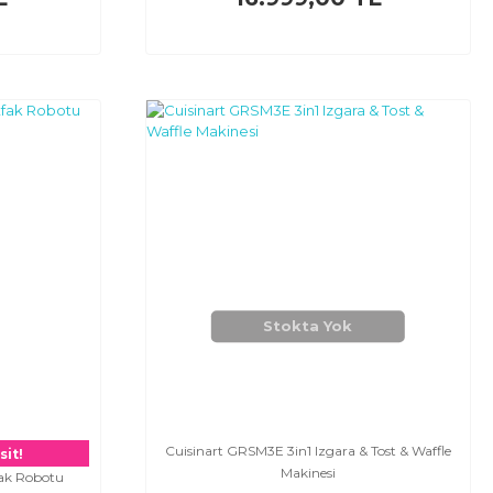
Stokta Yok
Cuisinart GRSM3E 3in1 Izgara & Tost & Waffle
sit!
Makinesi
ak Robotu