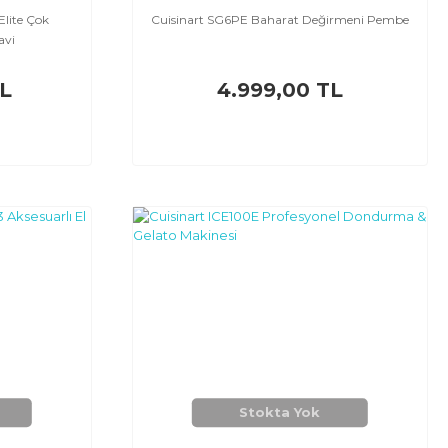
lite Çok
Cuisinart SG6PE Baharat Değirmeni Pembe
avi
TL
4.999,00 TL
Stokta Yok