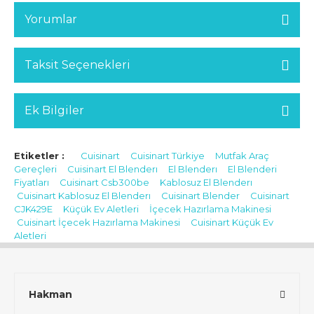
Yorumlar
Taksit Seçenekleri
Ek Bilgiler
Etiketler :
Cuisinart
Cuisinart Türkiye
Mutfak Araç
Gereçleri
Cuisinart El Blenderı
El Blenderı
El Blenderi
Fiyatları
Cuisinart Csb300be
Kablosuz El Blenderı
Cuisinart Kablosuz El Blenderı
Cuisinart Blender
Cuisinart
CJK429E
Küçük Ev Aletleri
İçecek Hazırlama Makinesi
Cuisinart İçecek Hazırlama Makinesi
Cuisinart Küçük Ev
Aletleri
Hakman