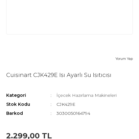
Yorum Yap
Cuisinart CJK429E Isı Ayarlı Su Isıtıcısı
Kategori
İçecek Hazırlama Makineleri
Stok Kodu
CJK429E
Barkod
3030050164794
2.299,00 TL