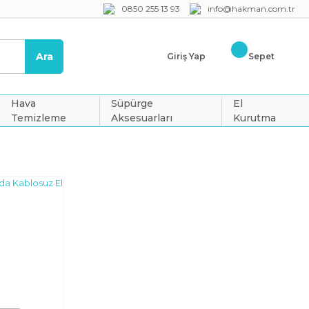
0850 255 13 93
info@hakman.com.tr
Ara
Giriş Yap
Sepet
Hava
Süpürge
El
Temizleme
Aksesuarları
Kurutma