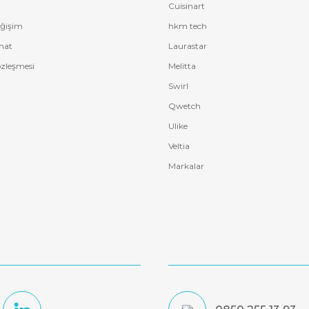
Cuisinart
eğişim
hkm tech
mat
Laurastar
özleşmesi
Melitta
Swirl
Qwetch
Ulike
Veltia
Markalar