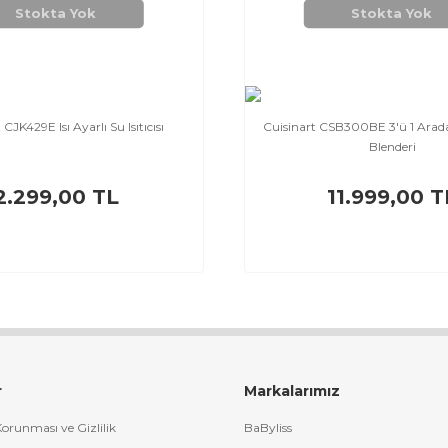
Stokta Yok
Stokta Yok
 CJK429E Isı Ayarlı Su Isıtıcısı
Cuisinart CSB300BE 3'ü 1 Arada
Blenderi
2.299,00 TL
11.999,00 T
r
Markalarımız
 Korunması ve Gizlilik
BaByliss