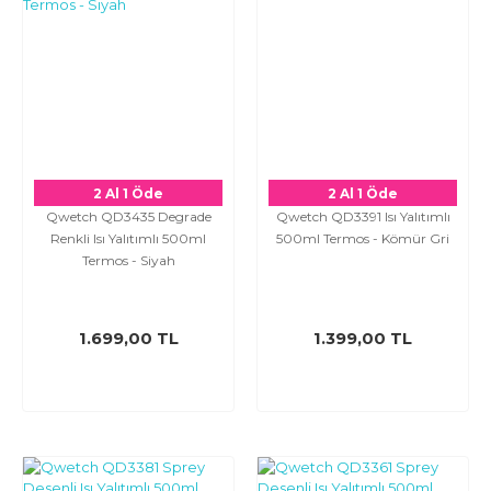
2 Al 1 Öde
2 Al 1 Öde
Qwetch QD3435 Degrade
Qwetch QD3391 Isı Yalıtımlı
Renkli Isı Yalıtımlı 500ml
500ml Termos - Kömür Gri
Termos - Siyah
1.699,00 TL
1.399,00 TL