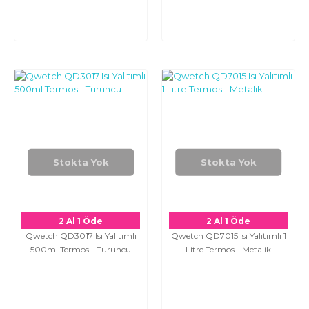
Stokta Yok
Stokta Yok
2 Al 1 Öde
2 Al 1 Öde
Qwetch QD3017 Isı Yalıtımlı
Qwetch QD7015 Isı Yalıtımlı 1
500ml Termos - Turuncu
Litre Termos - Metalik