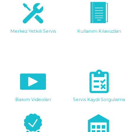
Şekillendirme
Aksesuarları
Makineleri
Erkek Bakım
Kitleri
Merkez Yetkili Servis
Kullanım Kılavuzları
Bakım Videoları
Servis Kaydı Sorgulama