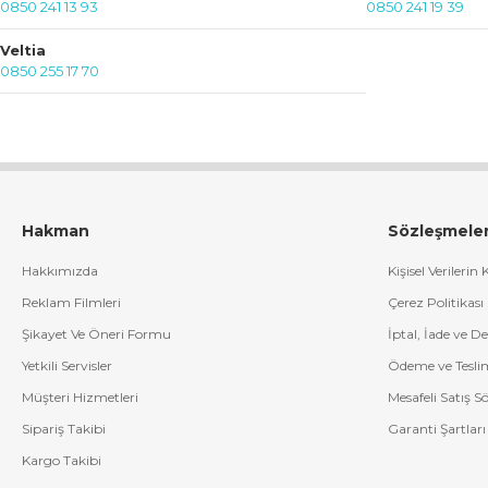
0850 241 13 93
0850 241 19 39
Veltia
0850 255 17 70
Hakman
Sözleşmele
Hakkımızda
Kişisel Verilerin
Reklam Filmleri
Çerez Politikası
Şikayet Ve Öneri Formu
İptal, İade ve D
Yetkili Servisler
Ödeme ve Tesli
Müşteri Hizmetleri
Mesafeli Satış S
Sipariş Takibi
Garanti Şartları
Kargo Takibi