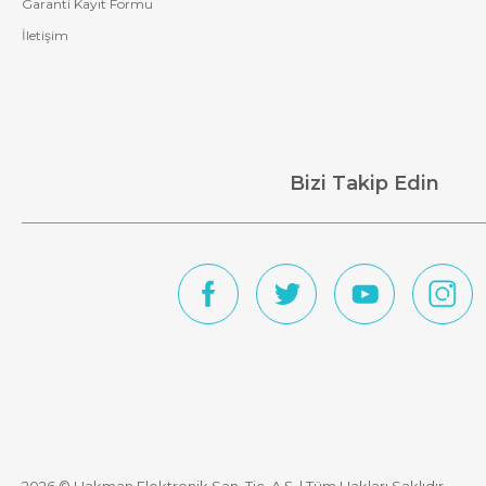
Garanti Kayıt Formu
İletişim
Bizi Takip Edin
2026 © Hakman Elektronik San. Tic. A.Ş. | Tüm Hakları Saklıdır.