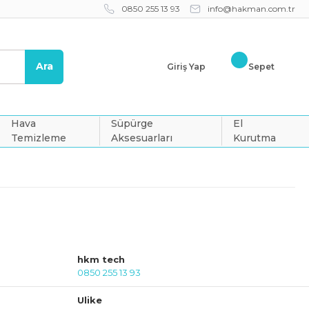
0850 255 13 93
info@hakman.com.tr
Ara
Giriş Yap
Sepet
Hava
Süpürge
El
Temizleme
Aksesuarları
Kurutma
hkm tech
0850 255 13 93
Ulike