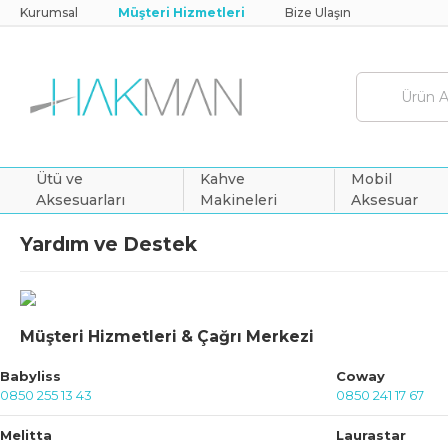
Kurumsal
Müşteri Hizmetleri
Bize Ulaşın
Ütü ve
Kahve
Mobil
Aksesuarları
Makineleri
Aksesuar
Yardım ve Destek
Müşteri Hizmetleri & Çağrı Merkezi
Babyliss
Coway
0850 255 13 43
0850 241 17 67
Melitta
Laurastar