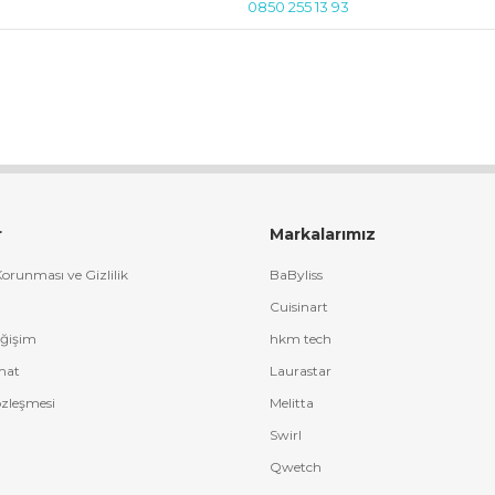
0850 255 13 93
r
Markalarımız
 Korunması ve Gizlilik
BaByliss
Cuisinart
eğişim
hkm tech
mat
Laurastar
özleşmesi
Melitta
Swirl
Qwetch