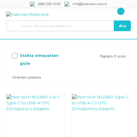
0850 255 13 93
info@hakman.com.tr
Ara
Stokta olmayanları
Toplam 3 ürün
gizle