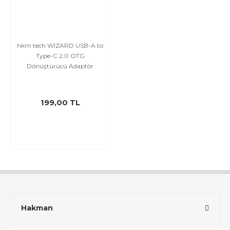
hkm tech WIZARD USB-A to
Type-C 2.0 OTG
Dönüştürücü Adaptör
199,00 TL
Hakman