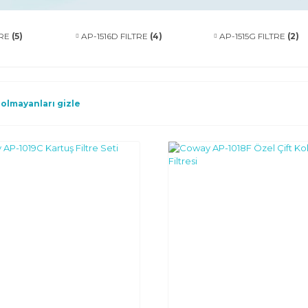
TRE
(5)
AP-1516D FILTRE
(4)
AP-1515G FILTRE
(2)
 olmayanları gizle