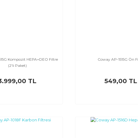
15G Kompozit HEPA+DEO Filtre
Coway AP-1515G Ön Fi
(2'li Paket)
3.999,00 TL
549,00 TL