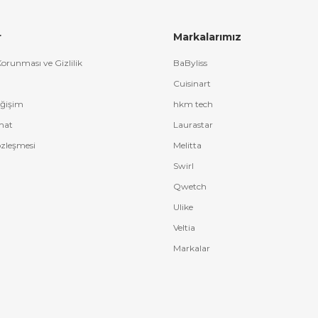
r
Markalarımız
 Korunması ve Gizlilik
BaByliss
Cuisinart
eğişim
hkm tech
mat
Laurastar
özleşmesi
Melitta
Swirl
Qwetch
Ulike
Veltia
Markalar