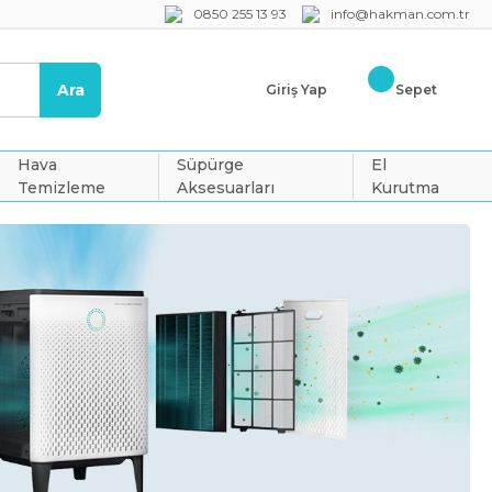
0850 255 13 93
info@hakman.com.tr
Ara
Giriş Yap
Sepet
Hava
Süpürge
El
Temizleme
Aksesuarları
Kurutma