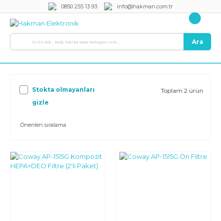
0850 255 13 93
info@hakman.com.tr
Ara
Stokta olmayanları
Toplam 2 ürün
gizle