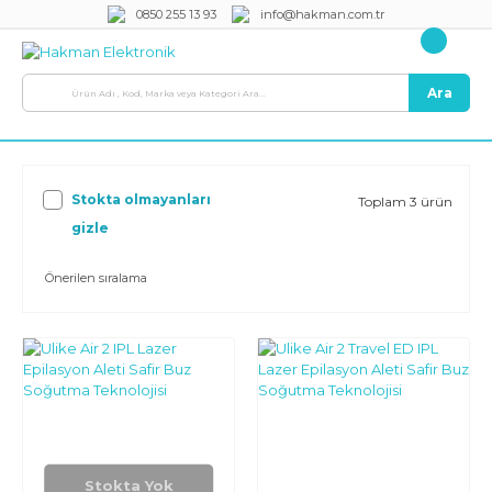
0850 255 13 93
info@hakman.com.tr
Ara
Stokta olmayanları
Toplam 3 ürün
gizle
Stokta Yok