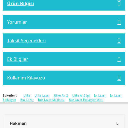
Ürün Bilgisi
Yorumlar
Taksit Seçenekleri
Ek Bilgiler
Kullanım Kılavuzu
Etiketler :
Ulike
Ulike Lazer
Ulike Air 2
Ulike Air2 Ipl
Ipl Lazer
Ipl Lazer
Epilasyon
Buz Lazer
Buz Lazer Makinesi
Buz Lazer Epilasyon Aleti
Hakman