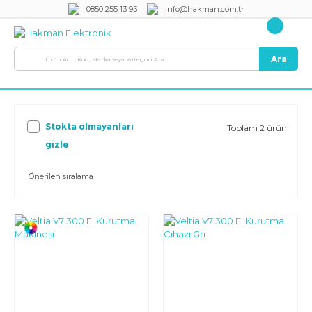
0850 255 13 93
info@hakman.com.tr
Ara
Stokta olmayanları
Toplam 2 ürün
gizle