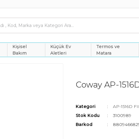
Kişisel
Küçük Ev
Termos ve
Bakım
Aletleri
Matara
Coway AP-1516D 
Kategori
AP-1516D F
Stok Kodu
3100989
Barkod
880946682