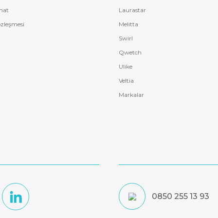
mat
Laurastar
özleşmesi
Melitta
Swirl
Qwetch
Ulike
Veltia
Markalar
0850 255 13 93