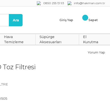
0850 255 13 93
info@hakman.com.tr
Ara
Giriş Yap
Sepet
Hava
Süpürge
El
Temizleme
Aksesuarları
Kurutma
Yorum Yap
Toz Filtresi
ILTRE
9505