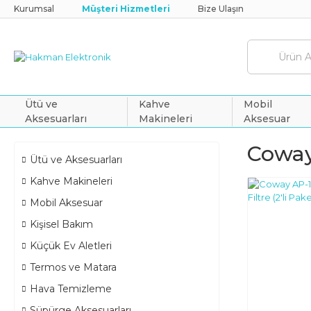
Kurumsal
Müşteri Hizmetleri
Bize Ulaşın
Ütü ve
Kahve
Mobil
Aksesuarları
Makineleri
Aksesuar
Cowa
Ütü ve Aksesuarları
Kahve Makineleri
Mobil Aksesuar
Kişisel Bakım
Küçük Ev Aletleri
Termos ve Matara
Hava Temizleme
Süpürge Aksesuarları