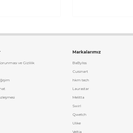
r
Markalarımız
 Korunması ve Gizlilik
BaByliss
Cuisinart
eğişim
hkm tech
mat
Laurastar
özleşmesi
Melitta
Swirl
Qwetch
Ulike
Veltia