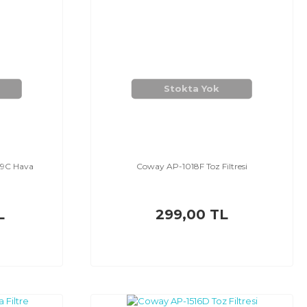
Stokta Yok
19C Hava
Coway AP-1018F Toz Filtresi
L
299,00 TL