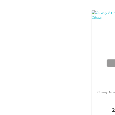
Coway Airm
2