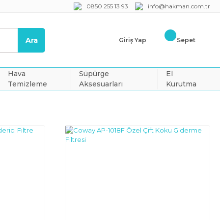
0850 255 13 93
info@hakman.com.tr
Ara
Giriş Yap
Sepet
Hava
Süpürge
El
Temizleme
Aksesuarları
Kurutma