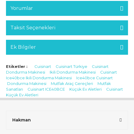
Yorumlar
Taksit Seçenekleri
Ek Bilgiler
Etiketler :
Cuisinart
Cuisinart Türkiye
Cuisinart
Dondurma Makinesi
Ikili Dondurma Makinesi
Cuisinart
Ice40bce Ikili Dondurma Makinesi
Ice40bce Cuisinart
Dondurma Makinesi
Mutfak Araç Gereçleri
Mutfak
Sanatları
Cuisinart ICE40BCE
Küçük Ev Aletleri
Cuisinart
Küçük Ev Aletleri
Hakman