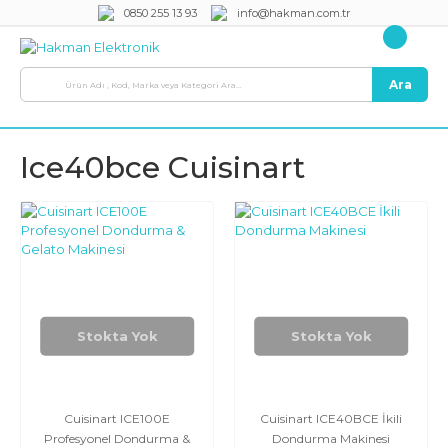
0850 255 13 93
info@hakman.com.tr
Ara
Ice40bce Cuisinart
Stokta Yok
Stokta Yok
Cuisinart ICE100E
Cuisinart ICE40BCE İkili
Profesyonel Dondurma &
Dondurma Makinesi