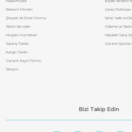
Hakkımızda
Kişisel Verilerin
Görsellerin üzerine tıklayarak daha büyük çözünürlükte görüntüleye
Reklam Filmleri
Çerez Politikası
Şikayet Ve Öneri Formu
İptal, İade ve D
Yetkili Servisler
Ödeme ve Tesli
Müşteri Hizmetleri
Mesafeli Satış S
Sipariş Takibi
Garanti Şartları
Kargo Takibi
Garanti Kayıt Formu
İletişim
Bizi Takip Edin