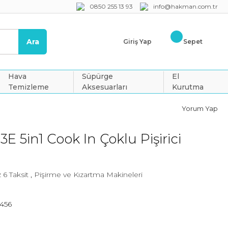
0850 255 13 93
info@hakman.com.tr
Ara
Giriş Yap
Sepet
Hava
Süpürge
El
Temizleme
Aksesuarları
Kurutma
Yorum Yap
 5in1 Cook In Çoklu Pişirici
 6 Taksit
,
Pişirme ve Kızartma Makineleri
456