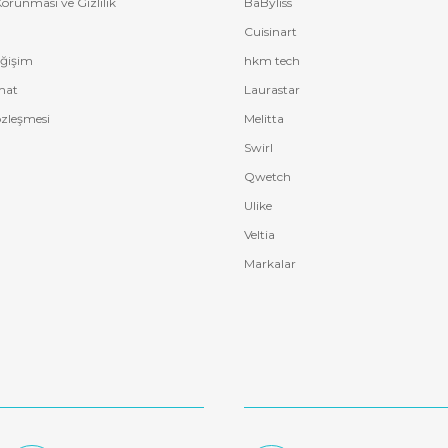
 Korunması ve Gizlilik
BaByliss
bilirsiniz
Cuisinart
eğişim
hkm tech
mat
Laurastar
özleşmesi
Melitta
Swirl
Qwetch
Ulike
Veltia
Markalar