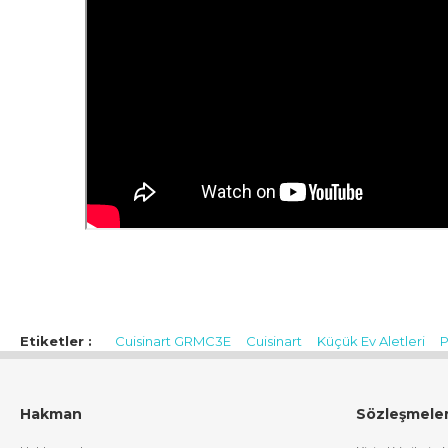
İthalatçı / Yetkili Temsilci / İfa Hizmet Sağlayıcı:
HAKMAN ELEK
Dikilitaş Mahallesi Emirhan Cad. Barbaros Plaza İş Merkezi No:113 
Etiketler :
Cuisinart GRMC3E
Cuisinart
Küçük Ev Aletleri
P
hakman@hs03.kep.tr, info@hakman.com.tr
CE Uygunluk Sembolü:
Ürün Görselinde Bulunuyor
Hakman
Sözleşmele
Menşei:
Çin Halk Cumhuriyeti
Paket Görselleri: