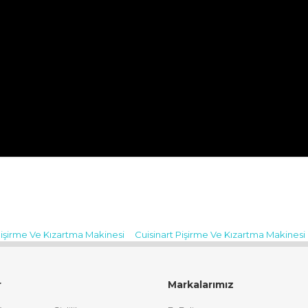
TRONİK SAN. VE TİC. A.Ş.
K.5 Beşiktaş / İSTANBUL
işirme Ve Kızartma Makinesi
Cuisinart Pişirme Ve Kızartma Makinesi
Bu ürüne ilk yorumu siz yapın!
Yorum Yaz
r
Markalarımız