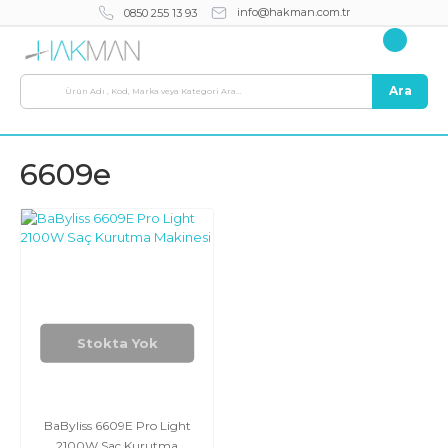
info@hakman.com.tr
0850 255 13 93
Ara
6609e
Stokta Yok
BaByliss 6609E Pro Light
2100W Saç Kurutma