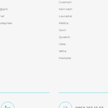
Cuisinart
eğişim
hkm tech
mat
Laurastar
özleşmesi
Melitta
Swirl
Qwetch
Ulike
Veltia
Markalar