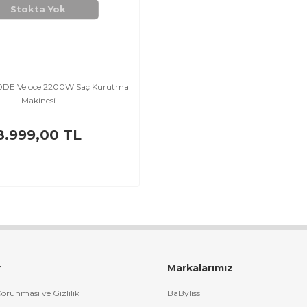
Stokta Yok
50DE Veloce 2200W Saç Kurutma
Makinesi
8.999,00 TL
r
Markalarımız
 Korunması ve Gizlilik
BaByliss