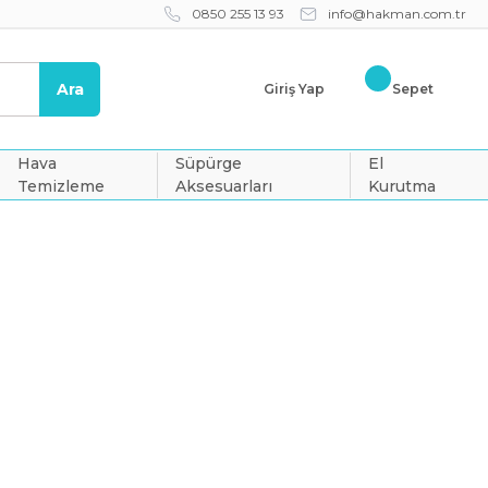
0850 255 13 93
info@hakman.com.tr
Ara
Giriş Yap
Sepet
Hava
Süpürge
El
Temizleme
Aksesuarları
Kurutma