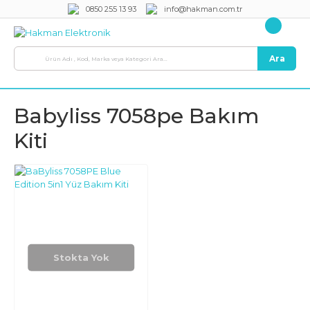
0850 255 13 93
info@hakman.com.tr
Ara
Babyliss 7058pe Bakım
Kiti
Stokta Yok