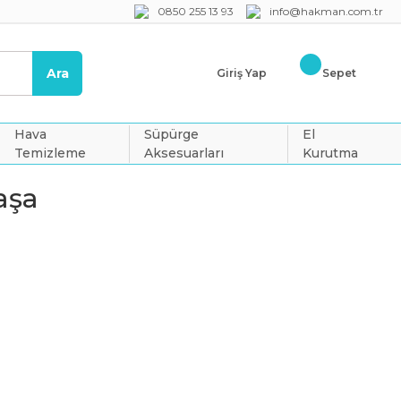
0850 255 13 93
info@hakman.com.tr
Ara
Giriş Yap
Sepet
Hava
Süpürge
El
Temizleme
Aksesuarları
Kurutma
aşa