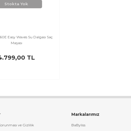
Stokta Yok
260E Easy Waves Su Dalgası Saç
Maşası
4.799,00 TL
r
Markalarımız
 Korunması ve Gizlilik
BaByliss