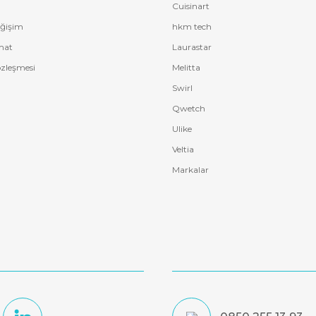
Cuisinart
eğişim
hkm tech
mat
Laurastar
özleşmesi
Melitta
Swirl
Qwetch
Ulike
Veltia
Markalar