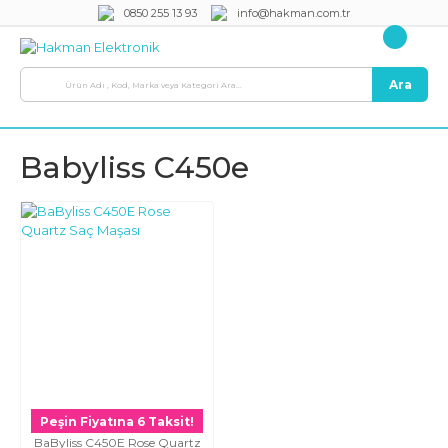
0850 255 13 93
info@hakman.com.tr
Ara
Babyliss C450e
Peşin Fiyatına 6 Taksit!
BaByliss C450E Rose Quartz