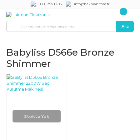
0850 255 13 93
info@hakman.com.tr
Ara
Babyliss D566e Bronze
Shimmer
Stokta Yok