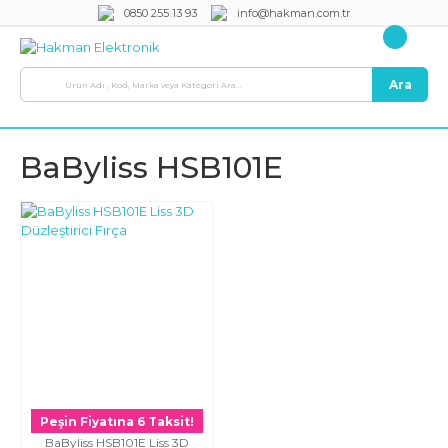
0850 255 13 93
info@hakman.com.tr
Ara
BaByliss HSB101E
Peşin Fiyatına 6 Taksit!
BaByliss HSB101E Liss 3D