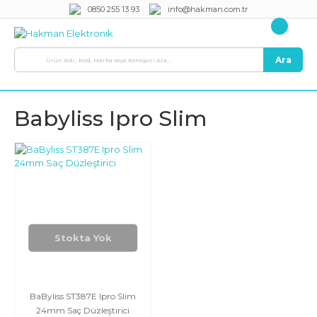
0850 255 13 93
info@hakman.com.tr
Ara
Babyliss Ipro Slim
Stokta Yok
BaByliss ST387E Ipro Slim
24mm Saç Düzleştirici