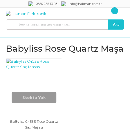
0850 255 13 93
info@hakman.com.tr
Ara
Babyliss Rose Quartz Maşa
Stokta Yok
BaByliss C453E Rose Quartz
Saç Maşası