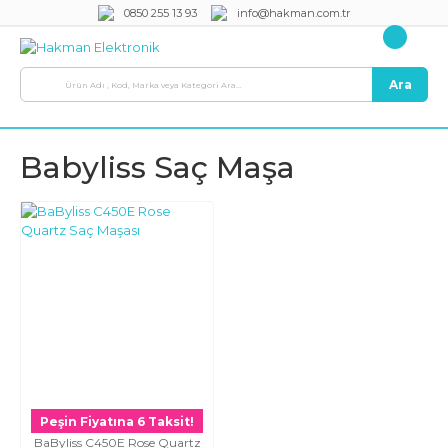
0850 255 13 93
info@hakman.com.tr
Ara
Babyliss Saç Maşa
Peşin Fiyatına 6 Taksit!
BaByliss C450E Rose Quartz