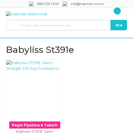
0850 255 13 93
info@hakman.com.tr
Ara
Babyliss St391e
Peşin Fiyatına 6 Taksit!
BaByliss ST391E Salon