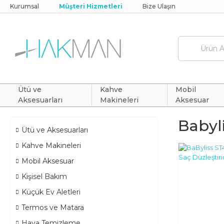
Kurumsal
Müşteri Hizmetleri
Bize Ulaşın
Ütü ve
Kahve
Mobil
Aksesuarları
Makineleri
Aksesuar
Babyl
Ütü ve Aksesuarları
Kahve Makineleri
Mobil Aksesuar
Kişisel Bakım
Küçük Ev Aletleri
Termos ve Matara
Hava Temizleme