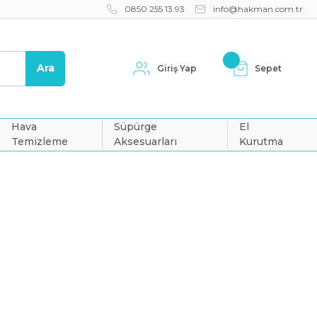
0850 255 13 93
info@hakman.com.tr
Ara
Giriş Yap
Sepet
Hava
Süpürge
El
Temizleme
Aksesuarları
Kurutma