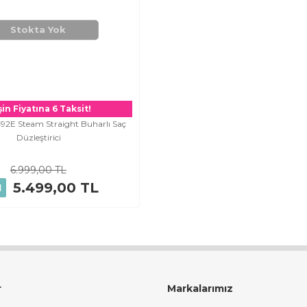
Stokta Yok
in Fiyatına 6 Taksit!
492E Steam Straight Buharlı Saç
Düzleştirici
6.999,00 TL
5.499,00 TL
1
r
Markalarımız