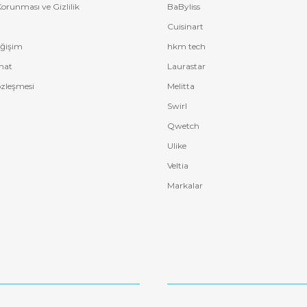
 Korunması ve Gizlilik
BaByliss
Cuisinart
eğişim
hkm tech
mat
Laurastar
özleşmesi
Melitta
Swirl
Qwetch
Ulike
Veltia
Markalar