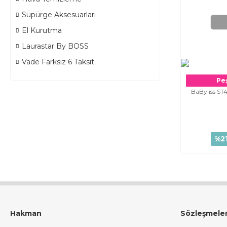
Süpürge Aksesuarları
El Kurutma
Laurastar By BOSS
Vade Farksız 6 Taksit
Peş
BaByliss ST
%2
Hakman
Sözleşmele