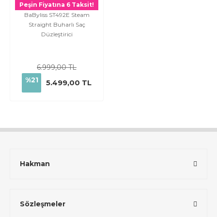
Peşin Fiyatına 6 Taksit!
BaByliss ST492E Steam
Straight Buharlı Saç
Düzleştirici
6.999,00 TL
%21
5.499,00 TL
Hakman
Sözleşmeler