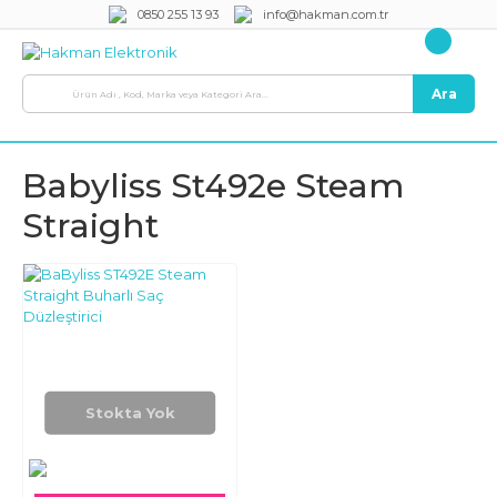
0850 255 13 93
info@hakman.com.tr
Ara
Babyliss St492e Steam
Straight
Stokta Yok