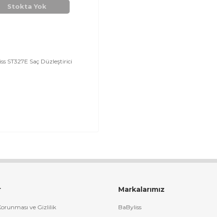
Stokta Yok
ss ST327E Saç Düzleştirici
r
Markalarımız
 Korunması ve Gizlilik
BaByliss