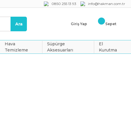
0850 255 13 93
info@hakman.com.tr
Ara
Giriş Yap
Sepet
Hava
Süpürge
El
Temizleme
Aksesuarları
Kurutma