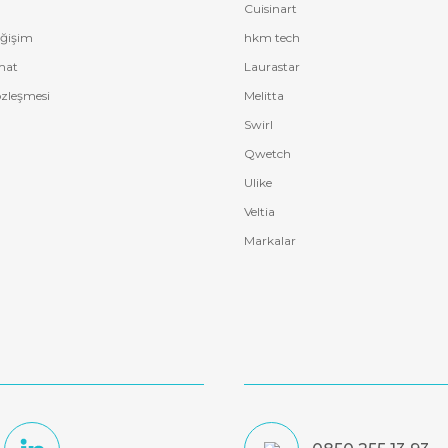
Cuisinart
eğişim
hkm tech
mat
Laurastar
özleşmesi
Melitta
Swirl
Qwetch
Ulike
Veltia
Markalar