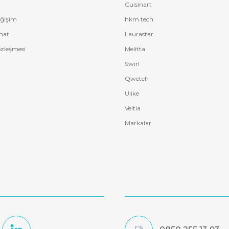
Cuisinart
eğişim
hkm tech
mat
Laurastar
özleşmesi
Melitta
Swirl
Qwetch
Ulike
Veltia
Markalar