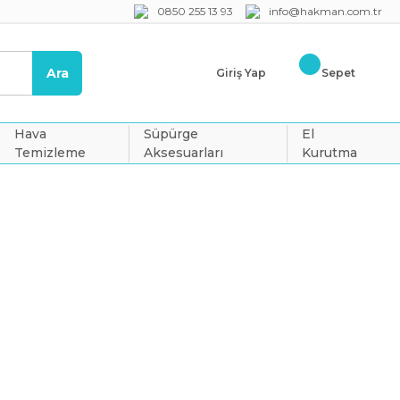
0850 255 13 93
info@hakman.com.tr
Ara
Giriş Yap
Sepet
Hava
Süpürge
El
Temizleme
Aksesuarları
Kurutma