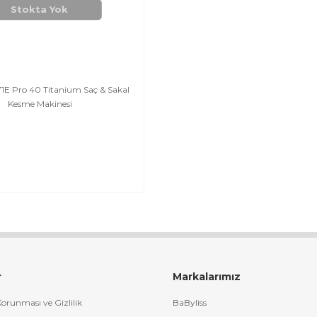
Stokta Yok
71E Pro 40 Titanium Saç & Sakal
Kesme Makinesi
r
Markalarımız
 Korunması ve Gizlilik
BaByliss