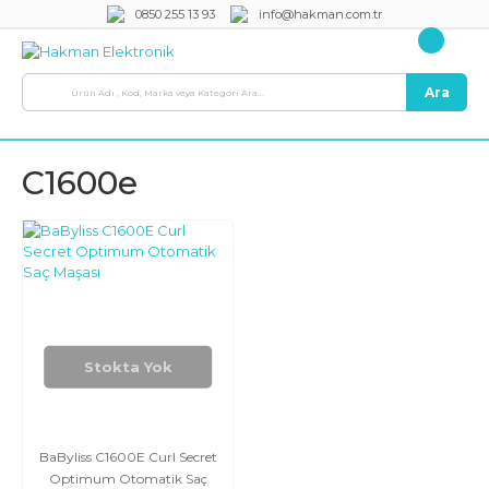
0850 255 13 93
info@hakman.com.tr
Ara
C1600e
Stokta Yok
BaByliss C1600E Curl Secret
Optimum Otomatik Saç