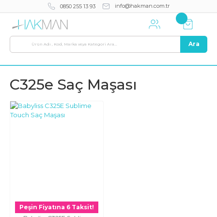
info@hakman.com.tr
0850 255 13 93
Ara
C325e Saç Maşası
Peşin Fiyatına 6 Taksit!