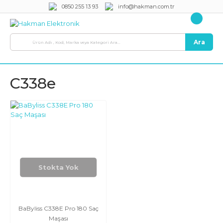
0850 255 13 93
info@hakman.com.tr
Ara
C338e
Stokta Yok
BaByliss C338E Pro 180 Saç
Maşası