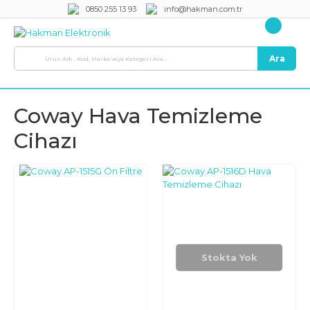
0850 255 13 93
info@hakman.com.tr
Ara
Coway Hava Temizleme
Cihazı
Stokta Yok