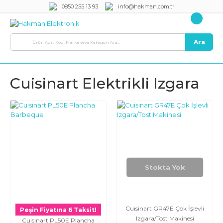
0850 255 13 93
info@hakman.com.tr
Ara
Cuisinart Elektrikli Izgara
Stokta Yok
Cuisinart GR47E Çok İşlevli
Peşin Fiyatına 6 Taksit!
Izgara/Tost Makinesi
Cuisinart PL50E Plancha