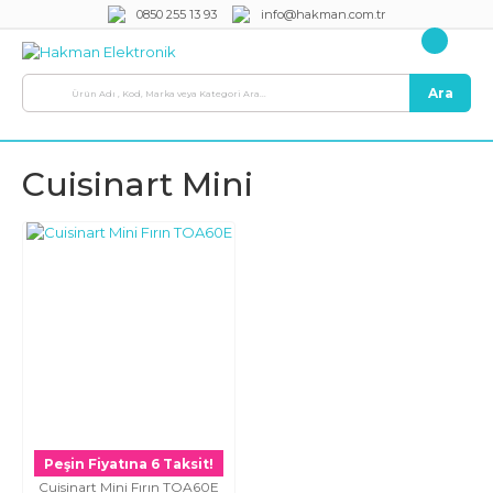
0850 255 13 93
info@hakman.com.tr
Ara
Cuisinart Mini
Peşin Fiyatına 6 Taksit!
Cuisinart Mini Fırın TOA60E