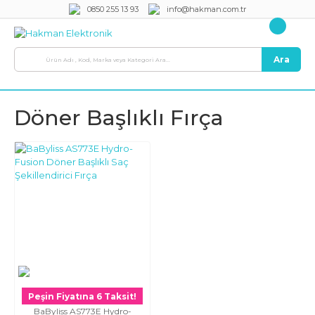
0850 255 13 93
info@hakman.com.tr
Ara
Döner Başlıklı Fırça
Peşin Fiyatına 6 Taksit!
BaByliss AS773E Hydro-