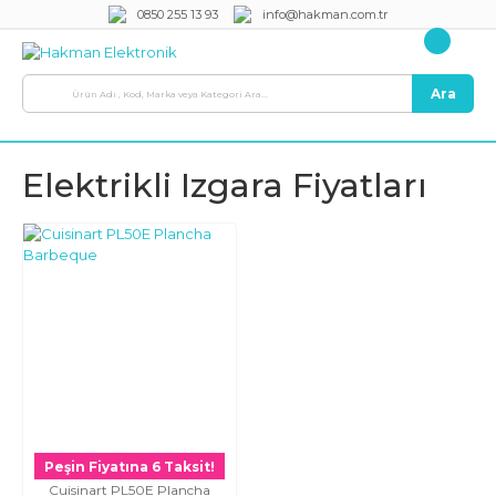
0850 255 13 93
info@hakman.com.tr
Ara
Elektrikli Izgara Fiyatları
Peşin Fiyatına 6 Taksit!
Cuisinart PL50E Plancha