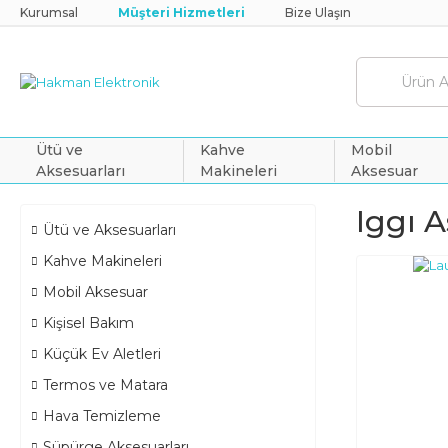
Kurumsal
Müşteri Hizmetleri
Bize Ulaşın
Ütü ve
Kahve
Mobil
Aksesuarları
Makineleri
Aksesuar
Iggı A
Ütü ve Aksesuarları
Kahve Makineleri
Mobil Aksesuar
Kişisel Bakım
Küçük Ev Aletleri
Termos ve Matara
Hava Temizleme
Süpürge Aksesuarları