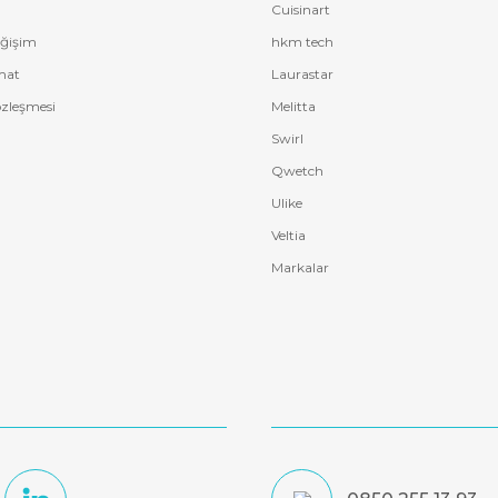
Cuisinart
eğişim
hkm tech
mat
Laurastar
özleşmesi
Melitta
Swirl
Qwetch
Ulike
Veltia
Markalar