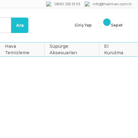
0850 255 13 93
info@hakman.com.tr
Ara
Giriş Yap
Sepet
Hava
Süpürge
El
Temizleme
Aksesuarları
Kurutma