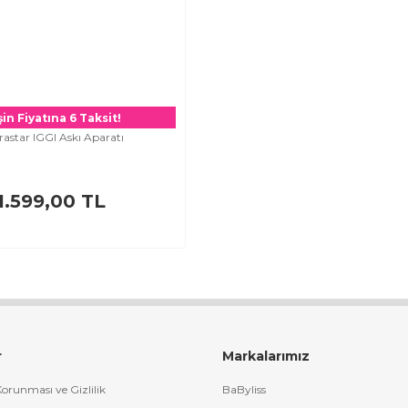
in Fiyatına 6 Taksit!
rastar IGGI Askı Aparatı
1.599,00 TL
r
Markalarımız
 Korunması ve Gizlilik
BaByliss