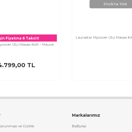
Stokta Yok
Laurastar Mycover Ütü Masası Kılı
in Fiyatına 6 Taksit!
ycover Ütü Masası Kılıfı – Mauve
4.799,00 TL
r
Markalarımız
 Korunması ve Gizlilik
BaByliss