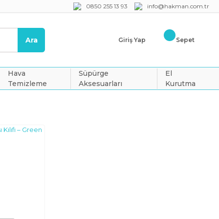
0850 255 13 93
info@hakman.com.tr
Ara
Giriş Yap
Sepet
Hava
Süpürge
El
Temizleme
Aksesuarları
Kurutma