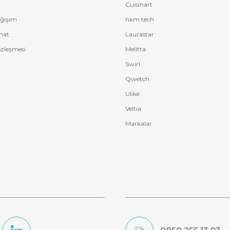
Cuisinart
eğişim
hkm tech
mat
Laurastar
özleşmesi
Melitta
Swirl
Qwetch
Ulike
Veltia
Markalar