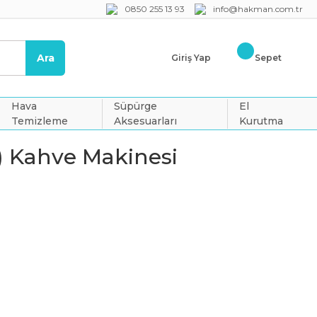
0850 255 13 93
info@hakman.com.tr
Ara
Giriş Yap
Sepet
Hava
Süpürge
El
Temizleme
Aksesuarları
Kurutma
) Kahve Makinesi