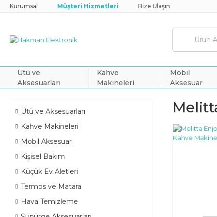
Kurumsal
Müşteri Hizmetleri
Bize Ulaşın
Ütü ve
Kahve
Mobil
Aksesuarları
Makineleri
Aksesuar
Melit
Ütü ve Aksesuarları
Kahve Makineleri
Mobil Aksesuar
Kişisel Bakım
Küçük Ev Aletleri
Termos ve Matara
Hava Temizleme
Süpürge Aksesuarları