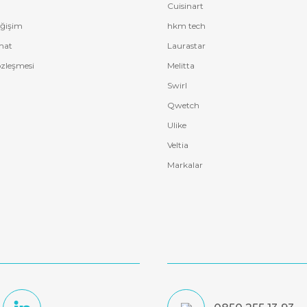
Cuisinart
eğişim
hkm tech
mat
Laurastar
özleşmesi
Melitta
Swirl
Qwetch
Ulike
Veltia
Markalar