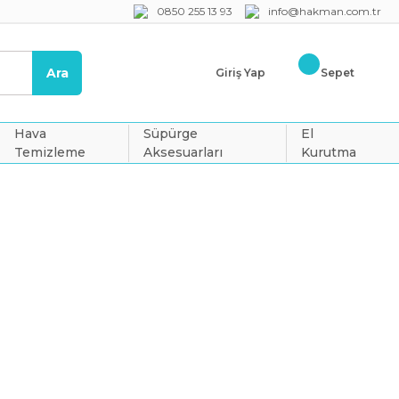
0850 255 13 93
info@hakman.com.tr
Ara
Giriş Yap
Sepet
Hava
Süpürge
El
Temizleme
Aksesuarları
Kurutma