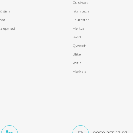
Cuisinart
eğişim
hkm tech
mat
Laurastar
özleşmesi
Melitta
Swirl
Qwetch
Ulike
Veltia
Markalar