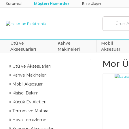
Kurumsal
Müşteri Hizmetleri
Bize Ulaşın
Ütü ve
Kahve
Mobil
Aksesuarları
Makineleri
Aksesuar
Mor Üt
Ütü ve Aksesuarları
Kahve Makineleri
Mobil Aksesuar
Kişisel Bakım
Küçük Ev Aletleri
Termos ve Matara
Hava Temizleme
Süpürge Aksesuarları