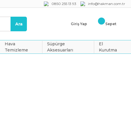
0850 255 13 93
info@hakman.com.tr
Ara
Giriş Yap
Sepet
Hava
Süpürge
El
Temizleme
Aksesuarları
Kurutma