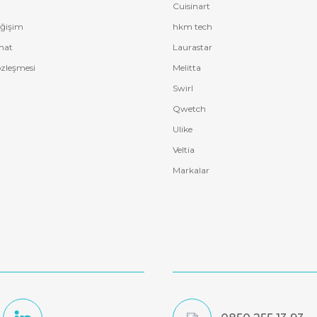
Cuisinart
eğişim
hkm tech
mat
Laurastar
özleşmesi
Melitta
Swirl
Qwetch
Ulike
Veltia
Markalar