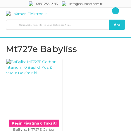
0850 255 13 93
info@hakman.com.tr
Ara
Mt727e Babyliss
Peşin Fiyatına 6 Taksit!
BaByliss MT727E Carbon