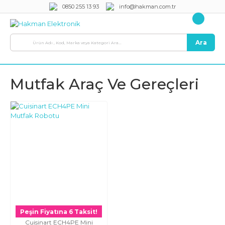
0850 255 13 93
info@hakman.com.tr
Ara
Mutfak Araç Ve Gereçleri
Peşin Fiyatına 6 Taksit!
Cuisinart ECH4PE Mini