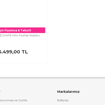
in Fiyatına 6 Taksit!
t ECH4PE Mini Mutfak Robotu
5.499,00 TL
r
Markalarımız
 Korunması ve Gizlilik
BaByliss