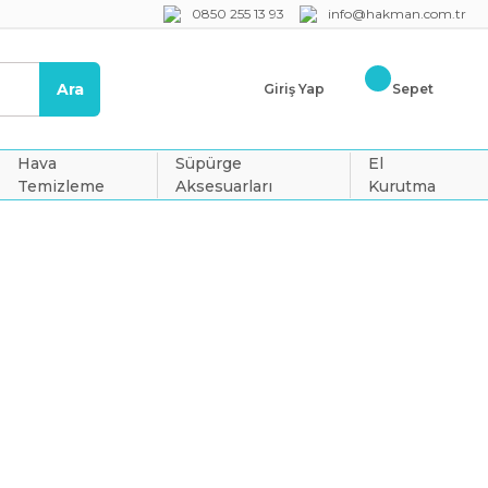
0850 255 13 93
info@hakman.com.tr
Ara
Giriş Yap
Sepet
Hava
Süpürge
El
Temizleme
Aksesuarları
Kurutma