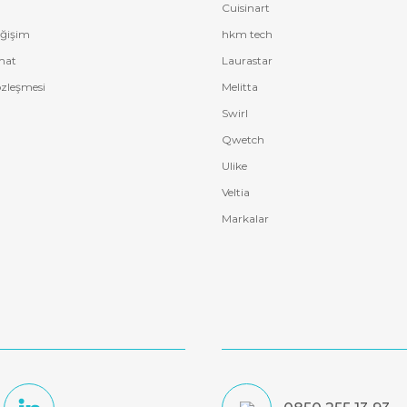
Cuisinart
eğişim
hkm tech
mat
Laurastar
özleşmesi
Melitta
Swirl
Qwetch
Ulike
Veltia
Markalar