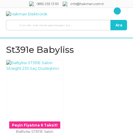
0850 255 13 93
info@hakman.com.tr
Ara
St391e Babyliss
Peşin Fiyatına 6 Taksit!
BaByliss ST391E Salon